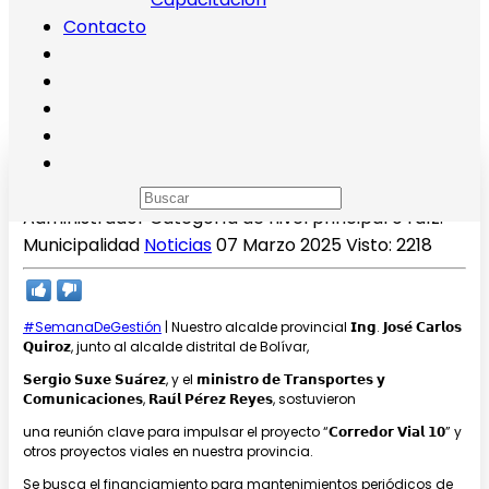
Contacto
#SemanaDeGestión
Administrador
Categoría de nivel principal o raíz:
Municipalidad
Noticias
07 Marzo 2025
Visto: 2218
#SemanaDeGestión
| Nuestro alcalde provincial 𝗜𝗻𝗴. 𝗝𝗼𝘀𝗲́ 𝗖𝗮𝗿𝗹𝗼𝘀
𝗤𝘂𝗶𝗿𝗼𝘇, junto al alcalde distrital de Bolívar,
𝗦𝗲𝗿𝗴𝗶𝗼 𝗦𝘂𝘅𝗲 𝗦𝘂𝗮́𝗿𝗲𝘇, y el 𝗺𝗶𝗻𝗶𝘀𝘁𝗿𝗼 𝗱𝗲 𝗧𝗿𝗮𝗻𝘀𝗽𝗼𝗿𝘁𝗲𝘀 𝘆
𝗖𝗼𝗺𝘂𝗻𝗶𝗰𝗮𝗰𝗶𝗼𝗻𝗲𝘀, 𝗥𝗮𝘂́𝗹 𝗣𝗲́𝗿𝗲𝘇 𝗥𝗲𝘆𝗲𝘀, sostuvieron
una reunión clave para impulsar el proyecto “𝗖𝗼𝗿𝗿𝗲𝗱𝗼𝗿 𝗩𝗶𝗮𝗹 𝟭𝟬” y
otros proyectos viales en nuestra provincia.
Se busca el financiamiento para mantenimientos periódicos de