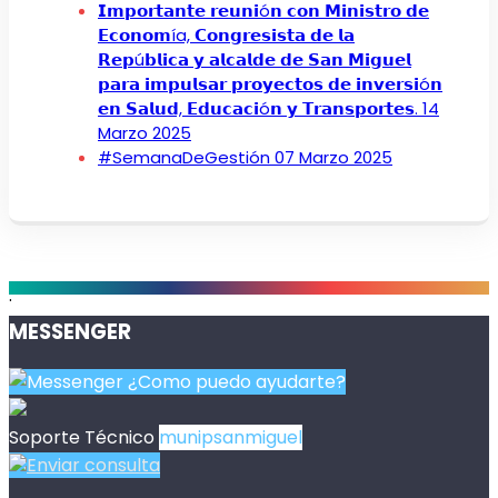
𝗜𝗺𝗽𝗼𝗿𝘁𝗮𝗻𝘁𝗲 𝗿𝗲𝘂𝗻𝗶ó𝗻 𝗰𝗼𝗻 𝗠𝗶𝗻𝗶𝘀𝘁𝗿𝗼 𝗱𝗲
𝗘𝗰𝗼𝗻𝗼𝗺ía, 𝗖𝗼𝗻𝗴𝗿𝗲𝘀𝗶𝘀𝘁𝗮 𝗱𝗲 𝗹𝗮
𝗥𝗲𝗽ú𝗯𝗹𝗶𝗰𝗮 𝘆 𝗮𝗹𝗰𝗮𝗹𝗱𝗲 𝗱𝗲 𝗦𝗮𝗻 𝗠𝗶𝗴𝘂𝗲𝗹
𝗽𝗮𝗿𝗮 𝗶𝗺𝗽𝘂𝗹𝘀𝗮𝗿 𝗽𝗿𝗼𝘆𝗲𝗰𝘁𝗼𝘀 𝗱𝗲 𝗶𝗻𝘃𝗲𝗿𝘀𝗶ó𝗻
𝗲𝗻 𝗦𝗮𝗹𝘂𝗱, 𝗘𝗱𝘂𝗰𝗮𝗰𝗶ó𝗻 𝘆 𝗧𝗿𝗮𝗻𝘀𝗽𝗼𝗿𝘁𝗲𝘀.
14
Marzo 2025
#SemanaDeGestión
07 Marzo 2025
.
MESSENGER
¿Como puedo ayudarte?
Soporte Técnico
munipsanmiguel
Enviar consulta