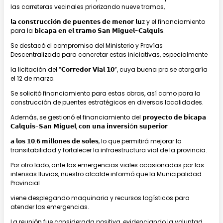
las carreteras vecinales priorizando nueve tramos,
𝗹𝗮 𝗰𝗼𝗻𝘀𝘁𝗿𝘂𝗰𝗰𝗶𝗼́𝗻 𝗱𝗲 𝗽𝘂𝗲𝗻𝘁𝗲𝘀 𝗱𝗲 𝗺𝗲𝗻𝗼𝗿 𝗹𝘂z y el financiamiento
para la 𝗯𝗶𝗰𝗮𝗽𝗮 𝗲𝗻 𝗲𝗹 𝘁𝗿𝗮𝗺𝗼 𝗦𝗮𝗻 𝗠𝗶𝗴𝘂𝗲𝗹-𝗖𝗮𝗹𝗾𝘂𝗶𝘀.
Se destacó el compromiso del Ministerio y Provías
Descentralizado para concretar estas iniciativas, especialmente
la licitación del “𝗖𝗼𝗿𝗿𝗲𝗱𝗼𝗿 𝗩𝗶𝗮𝗹 𝟭𝟬”, cuya buena pro se otorgaría
el 12 de marzo.
Se solicitó financiamiento para estas obras, así como para la
construcción de puentes estratégicos en diversas localidades.
Además, se gestionó el financiamiento del 𝗽𝗿𝗼𝘆𝗲𝗰𝘁𝗼 𝗱𝗲 𝗯𝗶𝗰𝗮𝗽𝗮
𝗖𝗮𝗹𝗾𝘂𝗶𝘀-𝗦𝗮𝗻 𝗠𝗶𝗴𝘂𝗲𝗹, 𝗰𝗼𝗻 𝘂𝗻𝗮 𝗶𝗻𝘃𝗲𝗿𝘀𝗶ó𝗻 𝘀𝘂𝗽𝗲𝗿𝗶𝗼𝗿
𝗮 𝗹𝗼𝘀 𝟭𝟬.𝟲 𝗺𝗶𝗹𝗹𝗼𝗻𝗲𝘀 𝗱𝗲 𝘀𝗼𝗹𝗲𝘀, lo que permitirá mejorar la
transitabilidad y fortalecer la infraestructura vial de la provincia.
Por otro lado, ante las emergencias viales ocasionadas por las
intensas lluvias, nuestro alcalde informó que la Municipalidad
Provincial
viene desplegando maquinaria y recursos logísticos para
atender las emergencias.
La reunión fue considerada positiva, evidenciando la voluntad