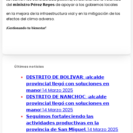
del 𝗺𝗶𝗻𝗶𝘀𝘁𝗿𝗼 𝗣𝗲́𝗿𝗲𝘇 𝗥𝗲𝘆𝗲𝘀 de apoyar a los gobiernos locales
en la mejora de la infraestructura vial y en la mitigación de los
efectos del clima adverso.
¡𝐆𝐞𝐬𝐭𝐢𝐨𝐧𝐚𝐧𝐝𝐨 𝐭𝐮 𝐛𝐢𝐞𝐧𝐞𝐬𝐭𝐚𝐫!
Últimas noticias
𝗗𝗜𝗦𝗧𝗥𝗜𝗧𝗢 𝗗𝗘 𝗕𝗢𝗟𝗜́𝗩𝗔𝗥: ¡𝗮𝗹𝗰𝗮𝗹𝗱𝗲
𝗽𝗿𝗼𝘃𝗶𝗻𝗰𝗶𝗮𝗹 𝗹𝗹𝗲𝗴𝗼́ 𝗰𝗼𝗻 𝘀𝗼𝗹𝘂𝗰𝗶𝗼𝗻𝗲𝘀 𝗲𝗻
𝗺𝗮𝗻𝗼!
14 Marzo 2025
𝗗𝗜𝗦𝗧𝗥𝗜𝗧𝗢 𝗗𝗘 𝗡𝗔𝗡𝗖𝗛𝗢𝗖: ¡𝗮𝗹𝗰𝗮𝗹𝗱𝗲
𝗽𝗿𝗼𝘃𝗶𝗻𝗰𝗶𝗮𝗹 𝗹𝗹𝗲𝗴𝗼́ 𝗰𝗼𝗻 𝘀𝗼𝗹𝘂𝗰𝗶𝗼𝗻𝗲𝘀 𝗲𝗻
𝗺𝗮𝗻𝗼!
14 Marzo 2025
𝗦𝗲𝗴𝘂𝗶𝗺𝗼𝘀 𝗳𝗼𝗿𝘁𝗮𝗹𝗲𝗰𝗶𝗲𝗻𝗱𝗼 𝗹𝗮𝘀
𝗮𝗰𝘁𝗶𝘃𝗶𝗱𝗮𝗱𝗲𝘀 𝗽𝗿𝗼𝗱𝘂𝗰𝘁𝗶𝘃𝗮𝘀 𝗲𝗻 𝗹𝗮
𝗽𝗿𝗼𝘃𝗶𝗻𝗰𝗶𝗮 𝗱𝗲 𝗦𝗮𝗻 𝗠𝗶𝗴𝘂𝗲𝗹.
14 Marzo 2025