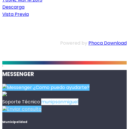
Descarga
Vista Previa
Powered by
Phoca Download
.
MESSENGER
¿Como puedo ayudarte?
Soporte Técnico
munipsanmiguel
Enviar consulta
Municipalidad