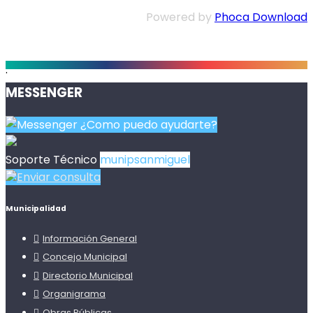
Powered by
Phoca Download
.
MESSENGER
¿Como puedo ayudarte?
Soporte Técnico
munipsanmiguel
Enviar consulta
Municipalidad
Información General
Concejo Municipal
Directorio Municipal
Organigrama
Obras Públicas