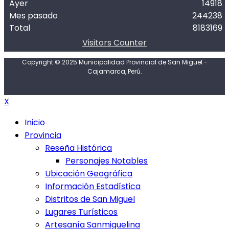
Ayer
14918
Mes pasado
244238
Total
8183169
Visitors Counter
Copyright © 2025 Municipalidad Provincial de San Miguel -
Cajamarca, Perú.
X
Inicio
Provincia
Reseña Histórica
Personajes Notables
Ubicación Geográfica
Información Estadística
Distritos de San Miguel
Lugares Turísticos
Artesanía Sanmiguelina