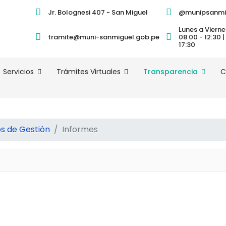
Jr. Bolognesi 407 - San Miguel
@munipsanmi
Lunes a Vierne
tramite@muni-sanmiguel.gob.pe
08:00 - 12:30 |
17:30
Servicios
Trámites Virtuales
Transparencia
C
 de Gestión
Informes