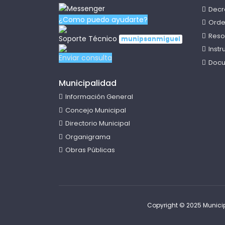
Decr
¿Como puedo ayudarte?
Orde
Reso
Soporte Técnico
munipsanmiguel
Inst
Enviar consulta
Docu
Municipalidad
Información General
Concejo Municipal
Directorio Municipal
Organigrama
Obras Públicas
Copyright © 2025 Municip