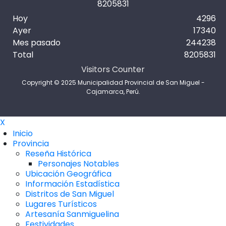
8
2
0
5
8
3
1
Hoy
4296
Ayer
17340
Mes pasado
244238
Total
8205831
Visitors Counter
Copyright © 2025 Municipalidad Provincial de San Miguel -
Cajamarca, Perú.
X
Inicio
Provincia
Reseña Histórica
Personajes Notables
Ubicación Geográfica
Información Estadística
Distritos de San Miguel
Lugares Turísticos
Artesanía Sanmiguelina
Festividades