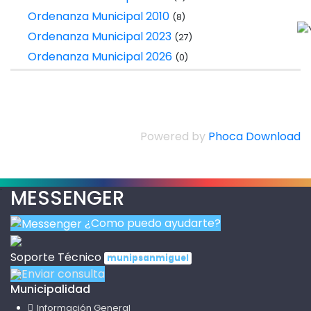
Ordenanza Municipal 2010
(8)
Ordenanza Municipal 2023
(27)
Ordenanza Municipal 2026
(0)
Powered by
Phoca Download
.
MESSENGER
¿Como puedo ayudarte?
Soporte Técnico
munipsanmiguel
Enviar consulta
Municipalidad
Información General