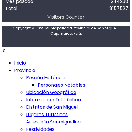
Mes pasado
244238
Total
8157527
Visitors Counter
Copyright © 2025 Municipalidad Provincial de San Miguel -
Cajamarca, Perú.
X
Inicio
Provincia
Reseña Histórica
Personajes Notables
Ubicación Geográfica
Información Estadística
Distritos de San Miguel
Lugares Turísticos
Artesanía Sanmiguelina
Festividades