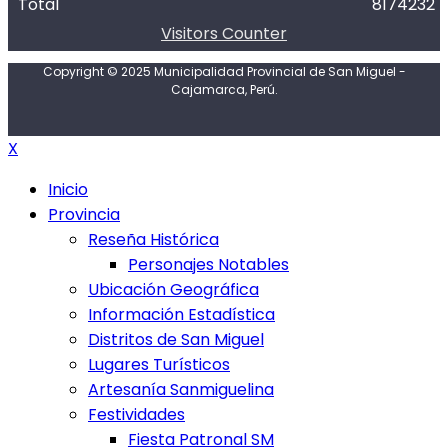
Total
8174232
Visitors Counter
Copyright © 2025 Municipalidad Provincial de San Miguel -
Cajamarca, Perú.
X
Inicio
Provincia
Reseña Histórica
Personajes Notables
Ubicación Geográfica
Información Estadística
Distritos de San Miguel
Lugares Turísticos
Artesanía Sanmiguelina
Festividades
Fiesta Patronal SM