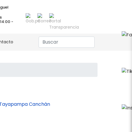
guel
s
 14:00 -
ntacto
 de Tayapampa Canchán