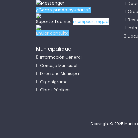
Decr
¿Como puedo ayudarte?
Orde
Reso
Soporte Técnico
munipsanmiguel
Inst
Enviar consulta
Docu
Municipalidad
Información General
Concejo Municipal
Directorio Municipal
Organigrama
Obras Públicas
Copyright © 2025 Municip