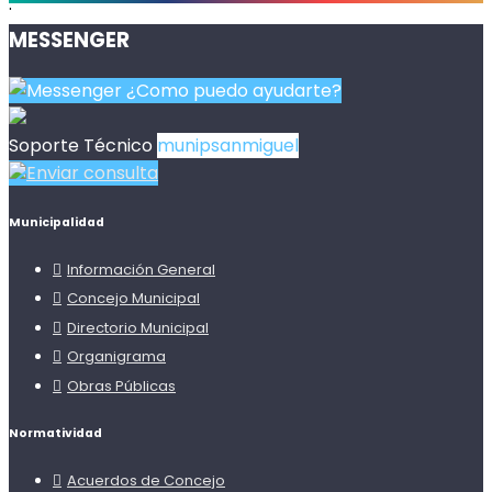
.
MESSENGER
¿Como puedo ayudarte?
Soporte Técnico
munipsanmiguel
Enviar consulta
Municipalidad
Información General
Concejo Municipal
Directorio Municipal
Organigrama
Obras Públicas
Normatividad
Acuerdos de Concejo