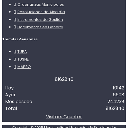
Ordenanzas Municipales
Resoluciones de Alcaldía
Instrumentos de Gestión
Documentos en General
Trámites Generales
TUPA
TUSNE
MAPRO
8
1
6
2
8
4
0
Hoy
10142
Ayer
6608
Mes pasado
244238
Total
8162840
Visitors Counter
Copyright © 2025 Municipalidad Provincial de San Miguel -