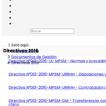
Está aquí:
Directivas 2016
Transparencia
Documentos de Gestión
Directiva N°001-2016-UL-MPSM - Normas y procedimi
Directivas 2016
Directiva N°001-2016-MPSM-URRHH - Disposiciones y
Directiva N°001-2016-MPSM-URRHH - Contratación d
Directiva N°001-2016-MPSM-GM - Transferencia, cont
chica