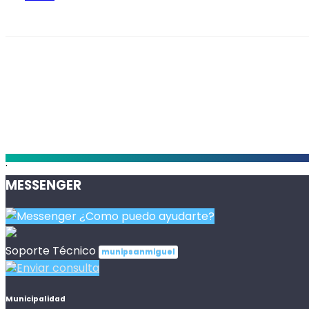
.
MESSENGER
¿Como puedo ayudarte?
Soporte Técnico
munipsanmiguel
Enviar consulta
Municipalidad