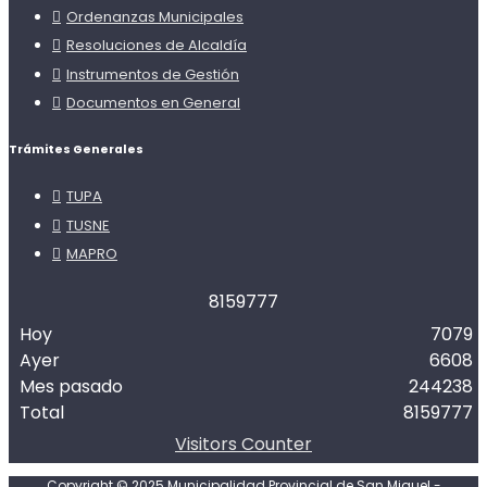
Ordenanzas Municipales
Resoluciones de Alcaldía
Instrumentos de Gestión
Documentos en General
Trámites Generales
TUPA
TUSNE
MAPRO
8
1
5
9
7
7
7
Hoy
7079
Ayer
6608
Mes pasado
244238
Total
8159777
Visitors Counter
Copyright © 2025 Municipalidad Provincial de San Miguel -