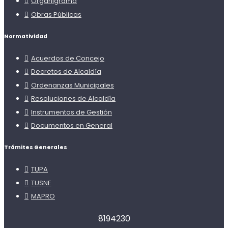
Organigrama
Obras Públicas
Normatividad
Acuerdos de Concejo
Decretos de Alcaldía
Ordenanzas Municipales
Resoluciones de Alcaldía
Instrumentos de Gestión
Documentos en General
Trámites Generales
TUPA
TUSNE
MAPRO
8
1
9
4
2
3
0