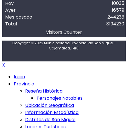
Hoy
10035
Ayer
16579
Mes pasado
244238
Total
8194230
Visitors Counter
Copyright © 2025 Municipalidad Provincial de San Miguel -
Cajamarca, Perú.
X
Inicio
Provincia
Reseña Histórica
Personajes Notables
Ubicación Geográfica
Información Estadística
Distritos de San Miguel
Lugares Turísticos