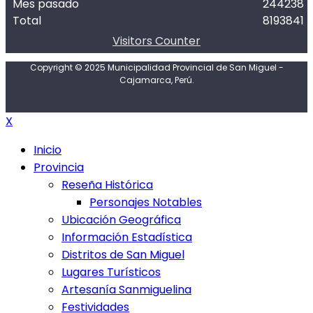
Mes pasado
244238
Total
8193841
Visitors Counter
Copyright © 2025 Municipalidad Provincial de San Miguel -
Cajamarca, Perú.
X
Inicio
Provincia
Reseña Histórica
Personajes Notables
Ubicación Geográfica
Información Estadística
Distritos de San Miguel
Lugares Turísticos
Artesanía Sanmiguelina
Festividades