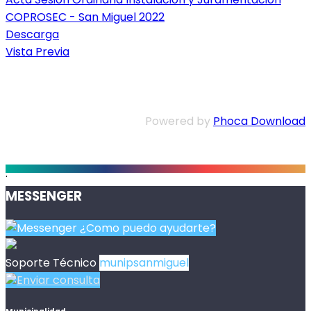
COPROSEC - San Miguel 2022
Descarga
Vista Previa
Powered by
Phoca Download
.
MESSENGER
¿Como puedo ayudarte?
Soporte Técnico
munipsanmiguel
Enviar consulta