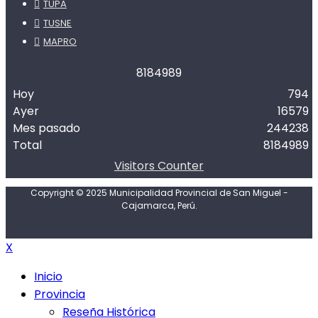
TUPA
TUSNE
MAPRO
8
1
8
4
9
8
9
Hoy
794
Ayer
16579
Mes pasado
244238
Total
8184989
Visitors Counter
Copyright © 2025 Municipalidad Provincial de San Miguel -
Cajamarca, Perú.
X
Inicio
Provincia
Reseña Histórica