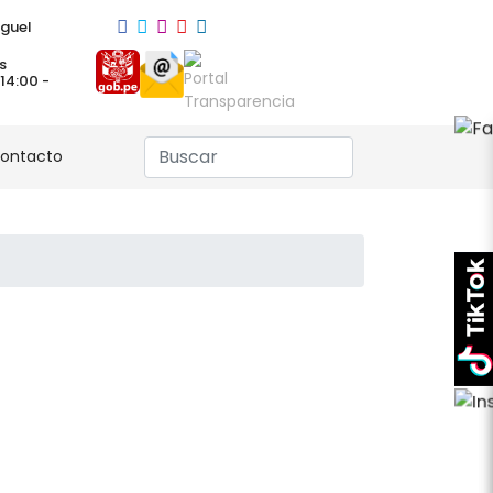
guel
s
 14:00 -
ontacto