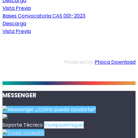
Descarga
Vista Previa
Bases Convocatoria CAS 001-2023
Descarga
Vista Previa
Powered by
Phoca Download
.
MESSENGER
¿Como puedo ayudarte?
Soporte Técnico
munipsanmiguel
Enviar consulta