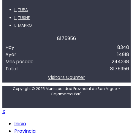
TUPA
TUSNE
MAPRO
8
1
7
5
9
5
6
Hoy
8340
Ayer
14918
Mes pasado
244238
Total
8175956
Visitors Counter
Copyright © 2025 Municipalidad Provincial de San Miguel -
Cajamarca, Perú.
X
Inicio
Provincia