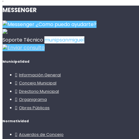
MESSENGER
¿Como puedo ayudarte?
Soporte Técnico
munipsanmiguel
Enviar consulta
Municipalidad
Información General
Concejo Municipal
Directorio Municipal
Organigrama
Obras Públicas
Normatividad
Acuerdos de Concejo