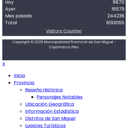
Hoy
8870
Ayer
16579
Mes pasado
244238
Total
8193065
Visitors Counter
Copyright © 2025 Municipalidad Provincial de San Miguel -
Cajamarca, Perú.
X
Inicio
Provincia
Reseña Histórica
Personajes Notables
Ubicación Geográfica
Información Estadística
Distritos de San Miguel
Lugares Turísticos