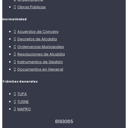
Obras Públicas
Normatividad
Acuerdos de Concejo
Decretos de Alcaldía
Ordenanzas Municipales
Resoluciones de Alcaldía
Instrumentos de Gestión
Documentos en General
Trámites Generales
TUPA
TUSNE
MAPRO
8
1
9
3
0
6
5