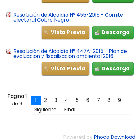
Resolución de Alcaldía N° 455-2015 - Comité
electoral Cobro Negro
Vista Previa
Descarga
Resolución de Alcaldía N° 447A-2015 - Plan de
evaluación y fiscalización ambiental 2016
Vista Previa
Descarga
Página 1
1
2
3
4
5
6
7
8
9
de 9
Siguiente
Final
Powered by
Phoca Download