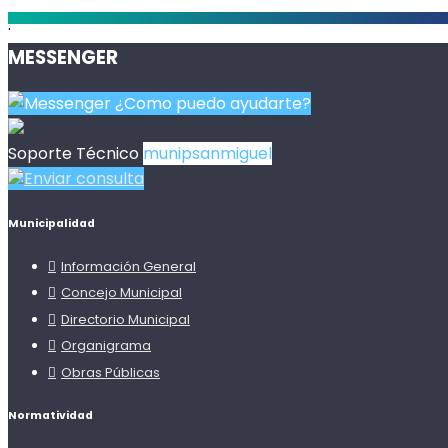
.
MESSENGER
¿Como puedo ayudarte?
Soporte Técnico
munipsanmiguel
Enviar consulta
Municipalidad
Información General
Concejo Municipal
Directorio Municipal
Organigrama
Obras Públicas
Normatividad