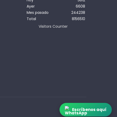
Hoy
3812
Ayer
6608
Mes pasado
244238
Total
8156510
Visitors Counter
Escríbenos aquí