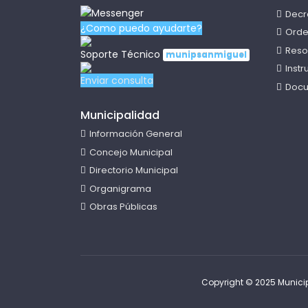
Decr
¿Como puedo ayudarte?
Orde
Reso
Soporte Técnico
munipsanmiguel
Inst
Enviar consulta
Docu
Municipalidad
Información General
Concejo Municipal
Directorio Municipal
Organigrama
Obras Públicas
Copyright © 2025 Municip