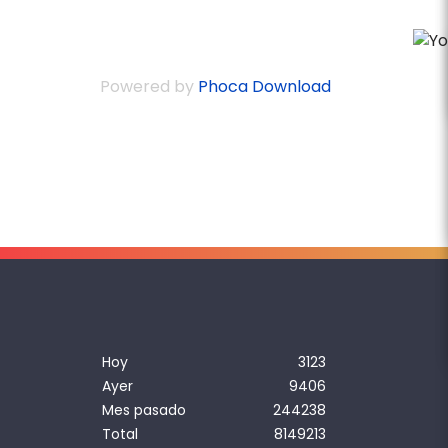
Powered by
Phoca Download
Hoy
3123
Ayer
9406
Mes pasado
244238
Total
8149213