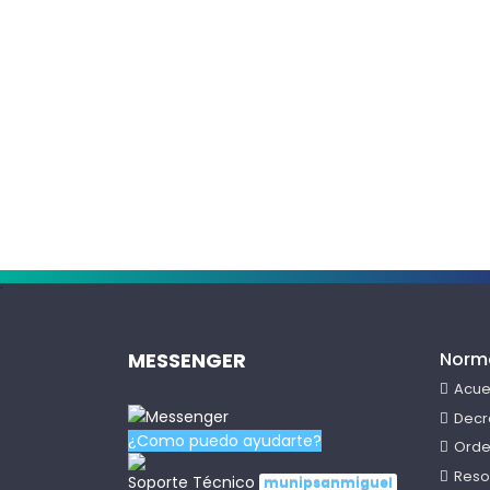
.
MESSENGER
Norm
Acue
Decr
¿Como puedo ayudarte?
Orde
Reso
Soporte Técnico
munipsanmiguel