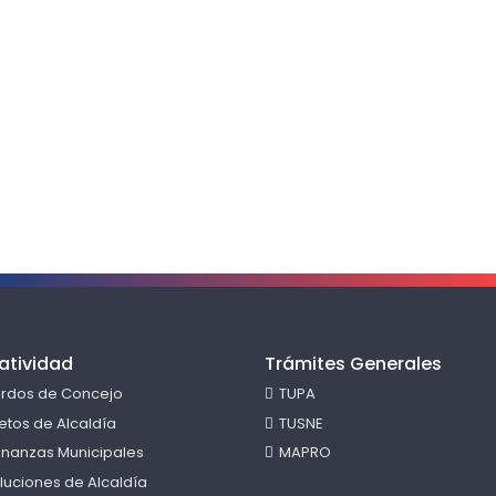
atividad
Trámites Generales
rdos de Concejo
TUPA
etos de Alcaldía
TUSNE
nanzas Municipales
MAPRO
luciones de Alcaldía