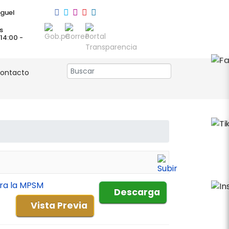
guel
s
 14:00 -
ontacto
ara la MPSM
Descarga
Vista Previa