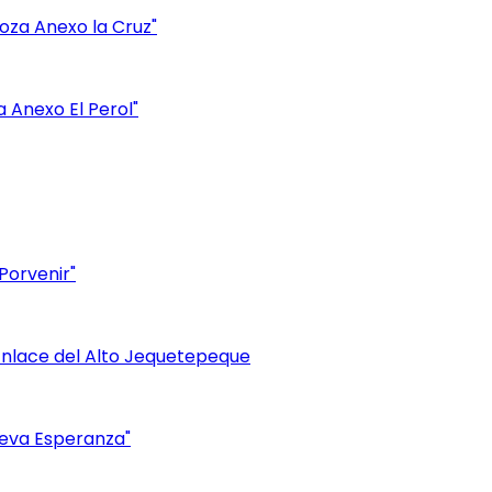
oza Anexo la Cruz"
a Anexo El Perol"
Porvenir"
e Enlace del Alto Jequetepeque
ueva Esperanza"