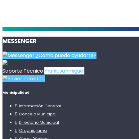
.
MESSENGER
¿Como puedo ayudarte?
Soporte Técnico
munipsanmiguel
Enviar consulta
Municipalidad
Información General
Concejo Municipal
Directorio Municipal
Organigrama
Obras Públicas