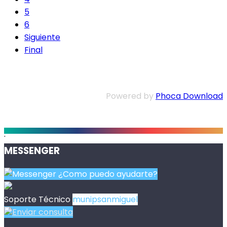
5
6
Siguiente
Final
Powered by
Phoca Download
.
MESSENGER
¿Como puedo ayudarte?
Soporte Técnico
munipsanmiguel
Enviar consulta