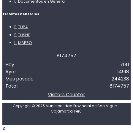
Documentos en General
Trámites Generales
TUPA
TUSNE
MAPRO
8
1
7
4
7
5
7
Hoy
7141
Ayer
14918
Mes pasado
244238
Total
8174757
Visitors Counter
Copyright © 2025 Municipalidad Provincial de San Miguel -
Cajamarca, Perú.
X