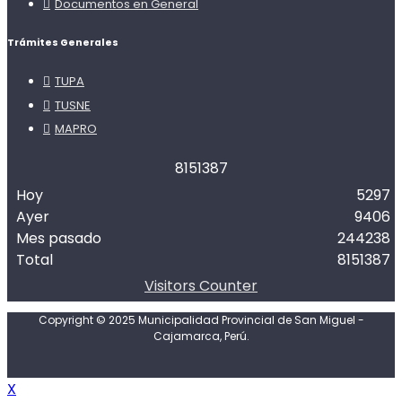
Documentos en General
Trámites Generales
TUPA
TUSNE
MAPRO
8
1
5
1
3
8
7
Hoy
5297
Ayer
9406
Mes pasado
244238
Total
8151387
Visitors Counter
Copyright © 2025 Municipalidad Provincial de San Miguel -
Cajamarca, Perú.
X