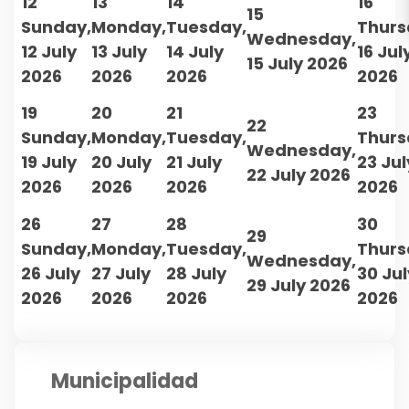
12
13
14
16
15
Sunday,
Monday,
Tuesday,
Thurs
Wednesday,
12 July
13 July
14 July
16 Jul
15 July 2026
2026
2026
2026
2026
19
20
21
23
22
Sunday,
Monday,
Tuesday,
Thurs
Wednesday,
19 July
20 July
21 July
23 Jul
22 July 2026
2026
2026
2026
2026
26
27
28
30
29
Sunday,
Monday,
Tuesday,
Thurs
Wednesday,
26 July
27 July
28 July
30 Jul
29 July 2026
2026
2026
2026
2026
Municipalidad