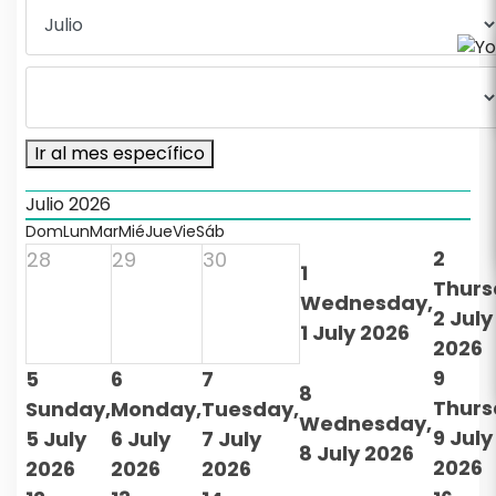
Ir al mes específico
Julio 2026
Dom
Lun
Mar
Mié
Jue
Vie
Sáb
2
28
29
30
1
Thurs
Wednesday,
2 July
1 July 2026
2026
9
5
6
7
8
Thurs
Sunday,
Monday,
Tuesday,
Wednesday,
9 July
5 July
6 July
7 July
8 July 2026
2026
2026
2026
2026