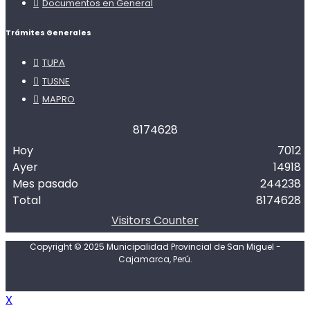
Documentos en General
Trámites Generales
TUPA
TUSNE
MAPRO
8
1
7
4
6
2
8
Hoy
7012
Ayer
14918
Mes pasado
244238
Total
8174628
Visitors Counter
Copyright © 2025 Municipalidad Provincial de San Miguel -
Cajamarca, Perú.
X