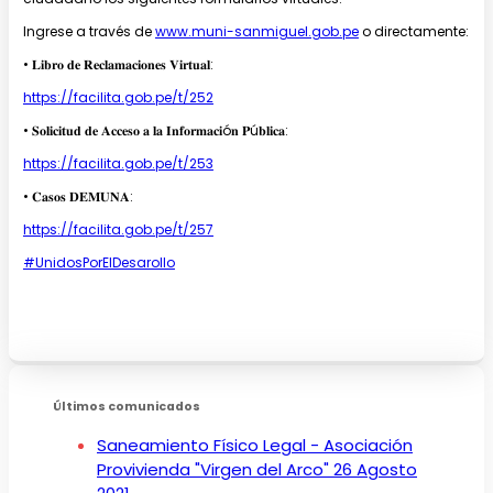
Ingrese a través de
www.muni-sanmiguel.gob.pe
o directamente:
• 𝐋𝐢𝐛𝐫𝐨 𝐝𝐞 𝐑𝐞𝐜𝐥𝐚𝐦𝐚𝐜𝐢𝐨𝐧𝐞𝐬 𝐕𝐢𝐫𝐭𝐮𝐚𝐥:
https://facilita.gob.pe/t/252
• 𝐒𝐨𝐥𝐢𝐜𝐢𝐭𝐮𝐝 𝐝𝐞 𝐀𝐜𝐜𝐞𝐬𝐨 𝐚 𝐥𝐚 𝐈𝐧𝐟𝐨𝐫𝐦𝐚𝐜𝐢ó𝐧 𝐏ú𝐛𝐥𝐢𝐜𝐚:
https://facilita.gob.pe/t/253
• 𝐂𝐚𝐬𝐨𝐬 𝐃𝐄𝐌𝐔𝐍𝐀:
https://facilita.gob.pe/t/257
#UnidosPorElDesarollo
Últimos comunicados
Saneamiento Físico Legal - Asociación
Provivienda "Virgen del Arco"
26 Agosto