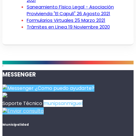
2021
Saneamiento Físico Legal - Asociación
Provivienda "El Capulí"
26 Agosto 2021
Formularios Virtuales
25 Marzo 2021
Trámites en Línea
19 Noviembre 2020
.
MESSENGER
¿Como puedo ayudarte?
Soporte Técnico
munipsanmiguel
Enviar consulta
Municipalidad