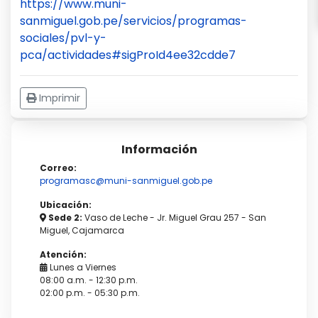
https://www.muni-
sanmiguel.gob.pe/servicios/programas-
sociales/pvl-y-
pca/actividades#sigProId4ee32cdde7
Imprimir
Información
Correo:
programasc@muni-sanmiguel.gob.pe
Ubicación:
Sede 2:
Vaso de Leche - Jr. Miguel Grau 257 - San
Miguel, Cajamarca
Atención:
Lunes a Viernes
08:00 a.m. - 12:30 p.m.
02:00 p.m. - 05:30 p.m.