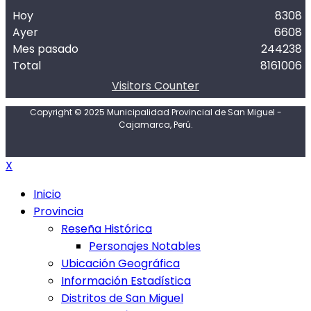
Hoy
8308
Ayer
6608
Mes pasado
244238
Total
8161006
Visitors Counter
Copyright © 2025 Municipalidad Provincial de San Miguel -
Cajamarca, Perú.
X
Inicio
Provincia
Reseña Histórica
Personajes Notables
Ubicación Geográfica
Información Estadística
Distritos de San Miguel