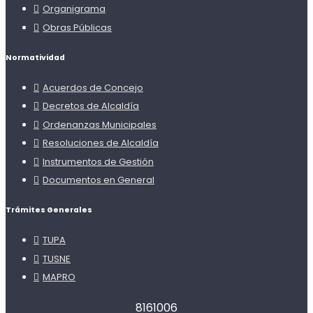
Organigrama
Obras Públicas
Normatividad
Acuerdos de Concejo
Decretos de Alcaldía
Ordenanzas Municipales
Resoluciones de Alcaldía
Instrumentos de Gestión
Documentos en General
Trámites Generales
TUPA
TUSNE
MAPRO
8
1
6
1
0
0
6