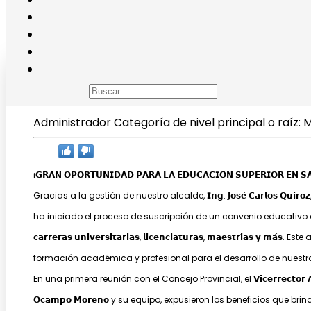
𝗚𝗥𝗔𝗡 𝗢𝗣𝗢𝗥𝗧𝗨𝗡𝗜𝗗𝗔𝗗 𝗣𝗔𝗥𝗔 𝗟𝗔 𝗘
Administrador
Categoría de nivel principal o raíz:
M
¡𝗚𝗥𝗔𝗡 𝗢𝗣𝗢𝗥𝗧𝗨𝗡𝗜𝗗𝗔𝗗 𝗣𝗔𝗥𝗔 𝗟𝗔 𝗘𝗗𝗨𝗖𝗔𝗖𝗜𝗢́𝗡 𝗦𝗨𝗣𝗘𝗥𝗜𝗢𝗥 𝗘𝗡 𝗦
Gracias a la gestión de nuestro alcalde, 𝗜𝗻𝗴. 𝗝𝗼𝘀𝗲́ 𝗖𝗮𝗿𝗹𝗼𝘀 𝗤𝘂𝗶𝗿𝗼𝘇, la 𝗨
ha iniciado el proceso de suscripción de un convenio educativo
𝗰𝗮𝗿𝗿𝗲𝗿𝗮𝘀 𝘂𝗻𝗶𝘃𝗲𝗿𝘀𝗶𝘁𝗮𝗿𝗶𝗮𝘀, 𝗹𝗶𝗰𝗲𝗻𝗰𝗶𝗮𝘁𝘂𝗿𝗮𝘀, 𝗺𝗮𝗲𝘀𝘁𝗿𝗶́𝗮
formación académica y profesional para el desarrollo de nuestra
En una primera reunión con el Concejo Provincial, el 𝗩𝗶𝗰𝗲𝗿𝗿𝗲𝗰𝘁𝗼𝗿 𝗔𝗰𝗮𝗱
𝗢𝗰𝗮𝗺𝗽𝗼 𝗠𝗼𝗿𝗲𝗻𝗼 y su equipo, expusieron los beneficios que brindan a lo 