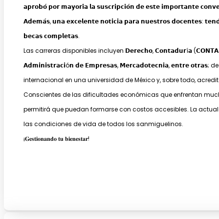
𝗮𝗽𝗿𝗼𝗯𝗼́ 𝗽𝗼𝗿 𝗺𝗮𝘆𝗼𝗿𝗶́𝗮 𝗹𝗮 𝘀𝘂𝘀𝗰𝗿𝗶𝗽𝗰𝗶𝗼́𝗻 𝗱𝗲 𝗲𝘀𝘁𝗲 𝗶𝗺𝗽𝗼𝗿𝘁𝗮𝗻𝘁𝗲 𝗰𝗼𝗻𝘃
𝗔𝗱𝗲𝗺𝗮́𝘀, 𝘂𝗻𝗮 𝗲𝘅𝗰𝗲𝗹𝗲𝗻𝘁𝗲 𝗻𝗼𝘁𝗶𝗰𝗶𝗮 𝗽𝗮𝗿𝗮 𝗻𝘂𝗲𝘀𝘁𝗿𝗼𝘀 𝗱𝗼𝗰𝗲𝗻𝘁𝗲𝘀: 𝘁𝗲𝗻
𝗯𝗲𝗰𝗮𝘀 𝗰𝗼𝗺𝗽𝗹𝗲𝘁𝗮𝘀.
Las carreras disponibles incluyen 𝗗𝗲𝗿𝗲𝗰𝗵𝗼, 𝗖𝗼𝗻𝘁𝗮𝗱𝘂𝗿í𝗮 (𝗖𝗢𝗡𝗧𝗔𝗕𝗜𝗟𝗜
𝗔𝗱𝗺𝗶𝗻𝗶𝘀𝘁𝗿𝗮𝗰𝗶ó𝗻 𝗱𝗲 𝗘𝗺𝗽𝗿𝗲𝘀𝗮𝘀, 𝗠𝗲𝗿𝗰𝗮𝗱𝗼𝘁𝗲𝗰𝗻𝗶𝗮, 𝗲𝗻
internacional en una universidad de México y, sobre todo, acredi
Conscientes de las dificultades económicas que enfrentan mucho
permitirá que puedan formarse con costos accesibles. La actua
las condiciones de vida de todos los sanmiguelinos.
¡𝐆𝐞𝐬𝐭𝐢𝐨𝐧𝐚𝐧𝐝𝐨 𝐭𝐮 𝐛𝐢𝐞𝐧𝐞𝐬𝐭𝐚𝐫!