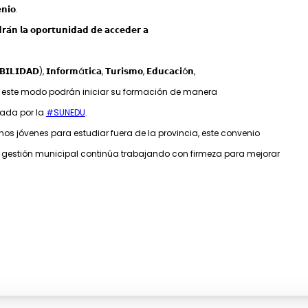
𝗻𝗶𝗼.
𝗿𝗮́𝗻 𝗹𝗮 𝗼𝗽𝗼𝗿𝘁𝘂𝗻𝗶𝗱𝗮𝗱 𝗱𝗲 𝗮𝗰𝗰𝗲𝗱𝗲𝗿 𝗮
𝗔𝗗), 𝗜𝗻𝗳𝗼𝗿𝗺á𝘁𝗶𝗰𝗮, 𝗧𝘂𝗿𝗶𝘀𝗺𝗼, 𝗘𝗱𝘂𝗰𝗮𝗰𝗶ó𝗻,
𝗿𝗲 𝗼𝘁𝗿𝗮𝘀; de este modo podrán iniciar su formación de manera
tada por la
#SUNEDU
.
s jóvenes para estudiar fuera de la provincia, este convenio
l gestión municipal continúa trabajando con firmeza para mejorar