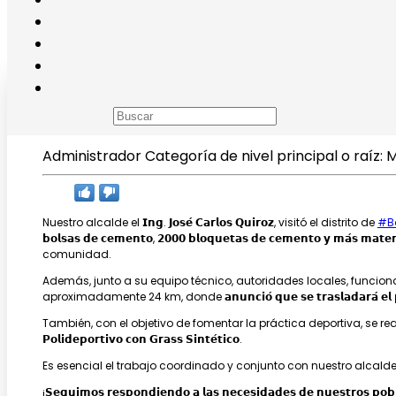
𝗗𝗜𝗦𝗧𝗥𝗜𝗧𝗢 𝗗𝗘 𝗕𝗢𝗟𝗜́𝗩𝗔𝗥: ¡𝗮𝗹𝗰𝗮𝗹𝗱𝗲 𝗽
Administrador
Categoría de nivel principal o raíz:
M
Nuestro alcalde el 𝗜𝗻𝗴. 𝗝𝗼𝘀𝗲́ 𝗖𝗮𝗿𝗹𝗼𝘀 𝗤𝘂𝗶𝗿𝗼𝘇, visitó el distrito de
#Bo
𝗯𝗼𝗹𝘀𝗮𝘀 𝗱𝗲 𝗰𝗲𝗺𝗲𝗻𝘁𝗼, 𝟮𝟬𝟬𝟬 𝗯𝗹𝗼𝗾𝘂𝗲𝘁𝗮𝘀 𝗱𝗲 𝗰𝗲𝗺𝗲𝗻𝘁𝗼 𝘆 𝗺𝗮́
comunidad.
Además, junto a su equipo técnico, autoridades locales, funcionarios y pobladores
aproximadamente 24 km, donde 𝗮𝗻𝘂𝗻𝗰𝗶𝗼́ 𝗾𝘂𝗲 𝘀𝗲 𝘁𝗿𝗮𝘀𝗹𝗮𝗱𝗮𝗿𝗮́ 𝗲𝗹 𝗽𝗼𝗼
También, con el objetivo de fomentar la práctica deportiva, se realizó
𝗣𝗼𝗹𝗶𝗱𝗲𝗽𝗼𝗿𝘁𝗶𝘃𝗼 𝗰𝗼𝗻 𝗚𝗿𝗮𝘀𝘀 𝗦𝗶𝗻𝘁𝗲́𝘁𝗶𝗰𝗼.
Es esencial el trabajo coordinado y conjunto con nuestro alcalde distr
¡𝗦𝗲𝗴𝘂𝗶𝗺𝗼𝘀 𝗿𝗲𝘀𝗽𝗼𝗻𝗱𝗶𝗲𝗻𝗱𝗼 𝗮 𝗹𝗮𝘀 𝗻𝗲𝗰𝗲𝘀𝗶𝗱𝗮𝗱𝗲𝘀 𝗱𝗲 𝗻𝘂𝗲𝘀𝘁𝗿𝗼𝘀 𝗽𝗼𝗯