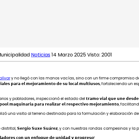
𝗼𝘃𝗶𝗻𝗰𝗶𝗮𝗹 𝗹𝗹𝗲𝗴𝗼́ 𝗰𝗼𝗻 𝘀𝗼𝗹𝘂𝗰𝗶𝗼𝗻𝗲𝘀 𝗲𝗻 𝗺
unicipalidad
Noticias
14 Marzo 2025
Visto: 2001
lívar
y no llegó con las manos vacías, sino con un firme compromiso de apo
𝘀 𝗺𝗮𝘁𝗲𝗿𝗶𝗮𝗹𝗲𝘀 𝗽𝗮𝗿𝗮 𝗲𝗹 𝗺𝗲𝗷𝗼𝗿𝗮𝗺𝗶𝗲𝗻𝘁𝗼 𝗱𝗲 𝘀𝘂 𝗹𝗼𝗰𝗮𝗹 𝗺𝘂𝗹𝘁𝗶𝘂𝘀𝗼𝘀
, inspeccionó el estado del 𝘁𝗿𝗮𝗺𝗼 𝘃𝗶𝗮𝗹 𝗾𝘂𝗲 𝘂𝗻𝗲 𝗱𝗲𝘀𝗱𝗲 𝗲𝗹 𝗖𝗿𝘂𝗰𝗲 
𝗹 𝗺𝗮𝗾𝘂𝗶𝗻𝗮𝗿𝗶𝗮 𝗽𝗮𝗿𝗮 𝗿𝗲𝗮𝗹𝗶𝘇𝗮𝗿 𝗲𝗹 𝗿𝗲𝘀𝗽𝗲𝗰𝘁𝗶𝘃𝗼 𝗺𝗲𝗷𝗼𝗿𝗮𝗺𝗶𝗲𝗻𝘁𝗼,
 una visita al terreno destinado para la formulación y elaboración del expedien
ital, 𝗦𝗲𝗿𝗴𝗶𝗼 𝗦𝘂𝘅𝗲 𝗦𝘂𝗮́𝗿𝗲𝘇, y con nuestras rondas campesinas y l
𝗹𝗮𝗱𝗼𝗿𝗲𝘀 𝗰𝗼𝗻 𝘂𝗻 𝗲𝗻𝗳𝗼𝗾𝘂𝗲 𝗱𝗲 𝘂𝗻𝗶𝗱𝗮𝗱 𝘆 𝗽𝗿𝗼𝗴𝗿𝗲𝘀𝗼!