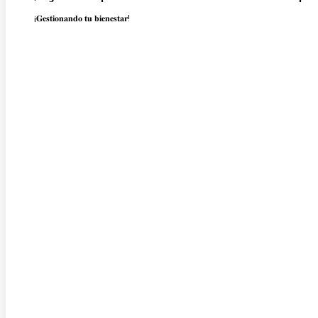
¡𝐆𝐞𝐬𝐭𝐢𝐨𝐧𝐚𝐧𝐝𝐨 𝐭𝐮 𝐛𝐢𝐞𝐧𝐞𝐬𝐭𝐚𝐫!