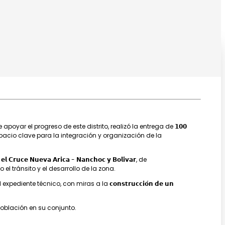
𝗮𝗻𝗼!
yar el progreso de este distrito, realizó la entrega de 𝟭𝟬𝟬
, fortaleciendo un espacio clave para la integración y organización de la
𝘂𝗲𝘃𝗮 𝗔𝗿𝗶𝗰𝗮 - 𝗡𝗮𝗻𝗰𝗵𝗼𝗰 𝘆 𝗕𝗼𝗹𝗶́𝘃𝗮𝗿, de
 facilitando el tránsito y el desarrollo de la zona.
te técnico, con miras a la 𝗰𝗼𝗻𝘀𝘁𝗿𝘂𝗰𝗰𝗶𝗼́𝗻 𝗱𝗲 𝘂𝗻
a población en su conjunto.