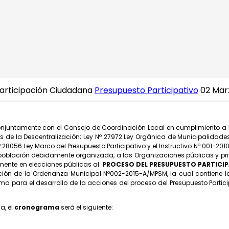
articipación Ciudadana
Presupuesto Participativo
02 Mar
onjuntamente con el Consejo de Coordinación Local en cumplimiento a
es de la Descentralización; Ley Nº 27972 Ley Orgánica de Municipalidades;
056 Ley Marco del Presupuesto Participativo y el Instructivo Nº 001-2010-E
población debidamente organizada, a las Organizaciones públicas y priv
mente en elecciones públicas al
PROCESO DEL PRESUPUESTO PARTICI
ción de la Ordenanza Municipal Nº002-2015-A/MPSM, la cual contiene l
ma para el desarrollo de la acciones del proceso del Presupuesto Partic
a, el
cronograma
será el siguiente: