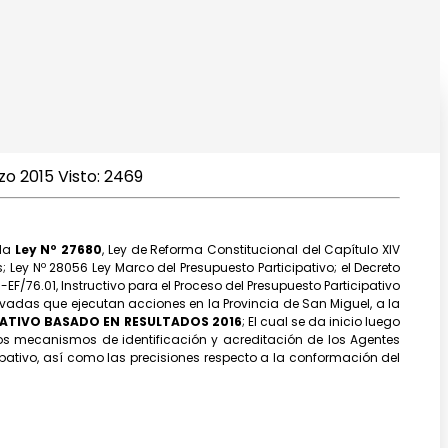
zo 2015
Visto: 2469
 la
Ley Nº 27680
, Ley de Reforma Constitucional del Capítulo XIV
 Ley Nº 28056 Ley Marco del Presupuesto Participativo; el Decreto
F/76.01, Instructivo para el Proceso del Presupuesto Participativo
adas que ejecutan acciones en la Provincia de San Miguel, a la
PATIVO BASADO EN RESULTADOS 2016
; El cual se da inicio luego
os mecanismos de identificación y acreditación de los Agentes
ipativo, así como las precisiones respecto a la conformación del