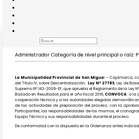
Presupuesto Participativo 2016
Administrador
Categoría de nivel principal o raíz:
P
La Municipalidad Provincial de San Migue
l – Cajamarca, c
del Título IV, sobre Descentralización;
Ley Nº 27783
, Ley de Bas
Supremo Nº 142-2009-EF, que aprueba el Reglamento de la Ley Nº 28
Basado en Resultados para el año fiscal 2016,
CONVOCA
a la 
cooperación técnica y a las autoridades elegidas democrática
de las actividades de preparación del proceso; con la aproba
Participantes, las responsabilidades de los mismos, el cronogra
Equipo Técnico y sus responsabilidades durante el proceso.
De conformidad con lo dispuesto en la Ordenanza antes indicad