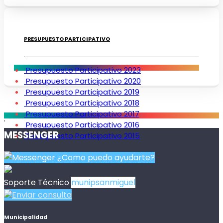
PRESUPUESTO PARTICIPATIVO
Presupuesto Participativo 2023
Presupuesto Participativo 2020
Presupuesto Participativo 2019
Presupuesto Participativo 2018
Presupuesto Participativo 2017
.
Presupuesto Participativo 2016
MESSENGER
Presupuesto Participativo 2015
¿Como puedo ayudarte?
Soporte Técnico
munipsanmiguel
Enviar consulta
Municipalidad